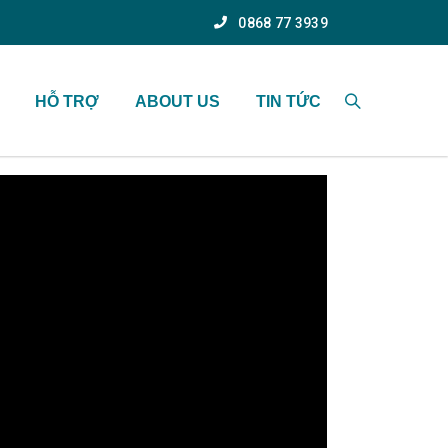
0868 77 3939
HỖ TRỢ
ABOUT US
TIN TỨC