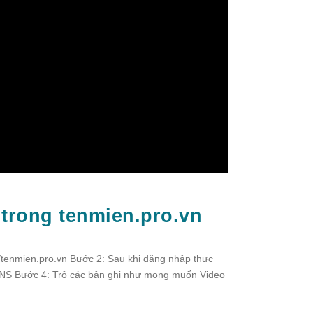
trong tenmien.pro.vn
/tenmien.pro.vn Bước 2: Sau khi đăng nhập thực
h DNS Bước 4: Trỏ các bản ghi như mong muốn Video