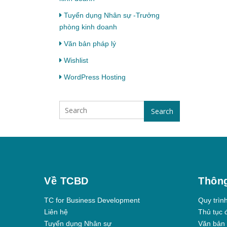
Tuyển dụng Nhân sự -Trưởng
phòng kinh doanh
Văn bản pháp lý
Wishlist
WordPress Hosting
Search
Về TCBD
Thông
TC for Business Development
Quy trìn
Liên hệ
Thủ tục 
Tuyển dụng Nhân sự
Văn bản 