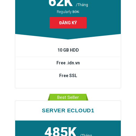
62K
/Tháng
Regularly
89K
ĐĂNG KÝ
10 GB HDD
Free .idn.vn
Free SSL
SERVER ECLOUD1
485K
/Tháng