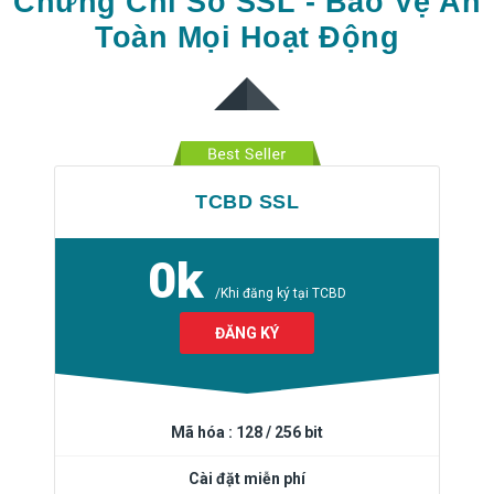
Chứng Chỉ Số SSL - Bảo Vệ An
Toàn Mọi Hoạt Động
TCBD SSL
0k
/Khi đăng ký tại TCBD
ĐĂNG KÝ
Mã hóa : 128 / 256 bit
Cài đặt miễn phí