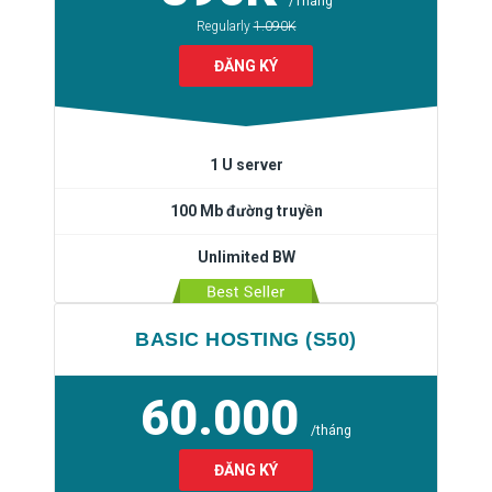
/Tháng
Regularly
1.090K
ĐĂNG KÝ
1 U server
100 Mb đường truyền
Unlimited BW
BASIC HOSTING (S50)
60.000
/tháng
ĐĂNG KÝ