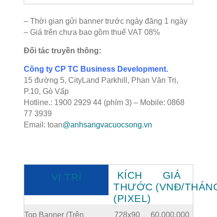
– Thời gian gửi banner trước ngày đăng 1 ngày
– Giá trên chưa bao gồm thuế VAT 08%
Đối tác truyền thông:
Công ty CP TC Business Development.
15 đường 5, CityLand Parkhill, Phan Văn Trị,
P.10, Gò Vấp
Hotline.: 1900 2929 44 (phím 3) – Mobile: 0868
77 3939
Email: toan
@anhsangvacuocsong.vn
KÍCH
GIÁ
VỊ TRÍ
THƯỚC
(VNĐ/THÁN
(PIXEL)
Top Banner (Trên
728x90
60.000.000