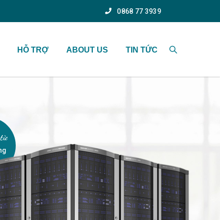
0868 77 3939
HỖ TRỢ
ABOUT US
TIN TỨC
từ
ng