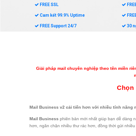
FREE SSL
FREE
Cam kết 99.9% Uptime
FREE
FREE Support 24/7
30 n
BẮT ĐẦU NGAY!
Giải pháp mail chuyên nghiệp theo tên miền ri
Chọn 
Mail Business v2 cải tiến hơn với nhiều tính nă
Mail Business
phiên bản mới nhất giúp bạn dễ dàng nắ
hơn, ngăn chặn nhiều thư rác hơn, đồng thời gửi nhiều 