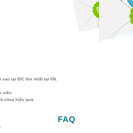
ao tại IDC lớn nhất tại VN.
n viên.
 virus hiệu quả.
FAQ
?