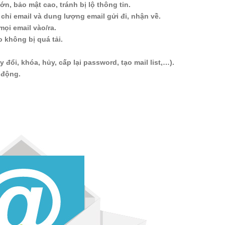
n, bảo mật cao, tránh bị lộ thông tin.
chỉ email và dung lượng email gửi đi, nhận về.
mọi email vào/ra.
không bị quá tải.
y đổi, khóa, hủy, cấp lại password, tạo mail list,…).
 động.