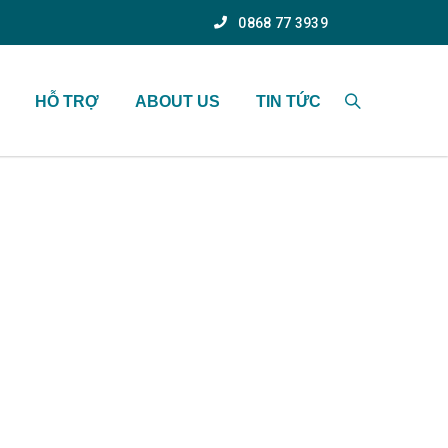
0868 77 3939
HỖ TRỢ
ABOUT US
TIN TỨC