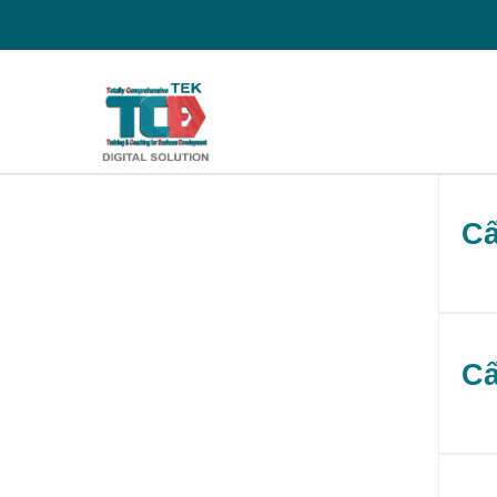
Cấ
Cấ