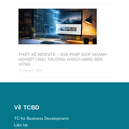
THIẾT KẾ WEBSITE – GIẢI PHÁP GIÚP DOANH
NGHIỆP TĂNG TRƯỞNG KHÁCH HÀNG BỀN
VỮNG
23 Tháng 5, 2026
Về TCBD
TC for Business Development
Liên hệ