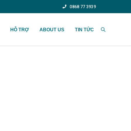
0868 77 3939
HỖ TRỢ
ABOUT US
TIN TỨC