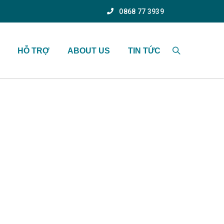
0868 77 3939
HỖ TRỢ
ABOUT US
TIN TỨC