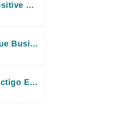
Positive SSL
True BusinessID
Sectigo EV SSL