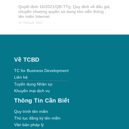
Quyết định 16/2021/QĐ-TTg: Quy định về đấu giá,
chuyển nhượng quyền sử dụng kho viễn thông ,
tên miền Internet
30 Tháng 8, 2021
Về TCBD
TC for Business Development
Liên hệ
Tuyển dụng Nhân sự
Khuyến mại dịch vụ
Thông Tin Cần Biết
Quy trình tên miền
Thủ tục đăng ký tên miền
Văn bản pháp lý