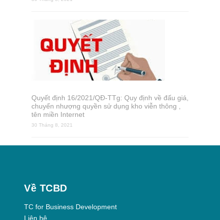
Quyết định 16/2021/QĐ-TTg: Quy định về đấu giá,
chuyển nhượng quyền sử dụng kho viễn thông ,
tên miền Internet
30 Tháng 8, 2021
Về TCBD
TC for Business Development
Liên hệ