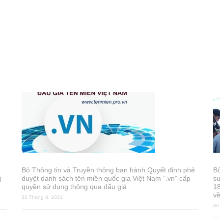
Bộ Thông tin và Truyền thông ban hành Quyết định phê
B
ị
duyệt danh sách tên miền quốc gia Việt Nam “.vn” cấp
s
quyền sử dụng thông qua đấu giá
18
về
30 Tháng 8, 2021
30