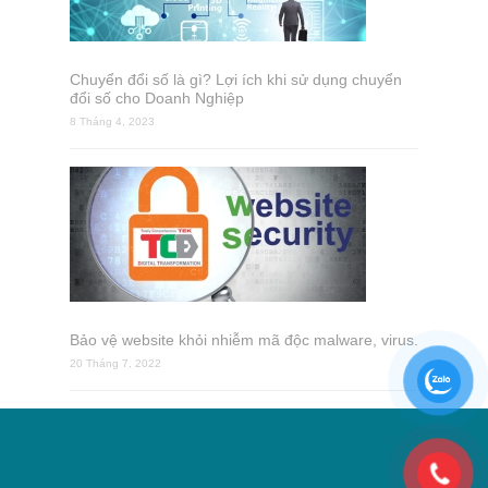
Chuyển đổi số là gì? Lợi ích khi sử dụng chuyển
đổi số cho Doanh Nghiệp
8 Tháng 4, 2023
Bảo vệ website khỏi nhiễm mã độc malware, virus.
20 Tháng 7, 2022