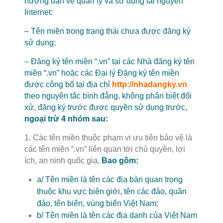
hướng dẫn về quản lý và sử dụng tài nguyên
Internet:
– Tên miền trong trạng thái chưa được đăng ký
sử dụng;
– Đăng ký tên miền “.vn” tại các Nhà đăng ký tên
miền “.vn” hoặc các Đại lý Đăng ký tên miền
được công bố tại địa chỉ
http://nhadangky.vn
theo nguyên tắc bình đẳng, không phân biệt đối
xử, đăng ký trước được quyền sử dụng trước,
ngoại trừ 4 nhóm sau:
1. Các tên miền thuộc phạm vi ưu tiên bảo vệ là
các tên miền “.vn” liên quan tới chủ quyền, lợi
ích, an ninh quốc gia
,
Bao gồm:
a/ Tên miền là tên các địa bàn quan trọng
thuộc khu vực biên giới, tên các đảo, quần
đảo, tên biển, vùng biển Việt Nam;
b/ Tên miền là tên các địa danh của Việt Nam