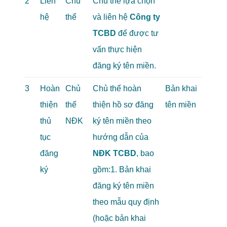
2
Liên
Chủ
Chủ thể lựa chọn
hệ
thể
và liên hệ
Công ty
TCBD
để được tư
vấn thực hiện
đăng ký tên miền.
3
Hoàn
Chủ
Chủ thể hoàn
Bản khai
thiện
thể
thiện hồ sơ đăng
tên miền
thủ
NĐK
ký tên miền theo
tục
hướng dẫn của
đăng
NĐK TCBD
, bao
ký
gồm:1. Bản khai
đăng ký tên miền
theo mẫu quy định
(hoặc bản khai