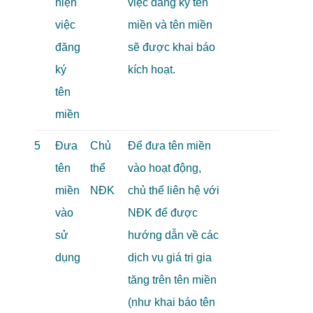
hiện
việc đăng ký tên
việc
miền và tên miền
đăng
sẽ được khai báo
ký
kích hoạt.
tên
miền
5
Đưa
Chủ
Để đưa tên miền
tên
thể
vào hoạt động,
miền
NĐK
chủ thể liên hệ với
vào
NĐK để được
sử
hướng dẫn về các
dụng
dịch vụ giá trị gia
tăng trên tên miền
(như khai báo tên