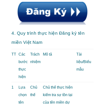
4. Quy trình thực hiện Đăng ký tên
miền Việt Nam
TT
Các
Trách
Mô tả
Tài
bước
nhiệm
liệu/Biểu
thực
mẫu
hiện
1
Lựa
Chủ
Chủ thể thực hiện
chọn
thể
kiểm tra sự tồn tại
tên
của tên miền dự