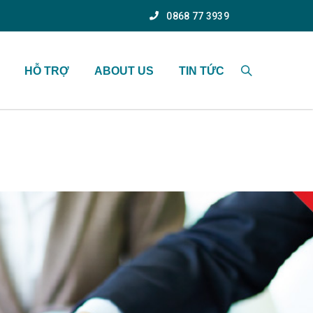
0868 77 3939
HỖ TRỢ
ABOUT US
TIN TỨC