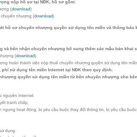
ợng nộp hồ sơ tại NĐK, hồ sơ gồm:
ượng (
download
)
n chuyển nhượng (
download
)
 xét hồ sơ chuyển nhượng quyền sử dụng tên miền và thông báo
ng và bên nhận chuyển nhượng bổ sung thêm các mẫu bản khai s
nhượng (
download
)
hượng hoàn thành việc nộp thuế chuyển nhượng quyền sử dụng tên miề
phí sử dụng tên miền Internet tại NĐK theo quy định.
ển nhượng quyền sử dụng tên miền từ bên chuyển nhượng cho b
i nguyên Internet.
yết tranh chấp.
 ngưng hoạt động, bị yêu cầu buộc thay đổi thông tin, bị yêu cầu buộc t
 sử dụng.