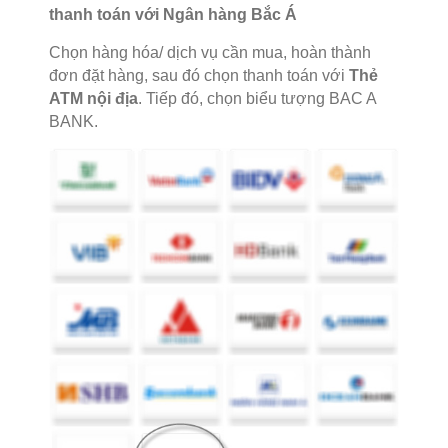
thanh toán với Ngân hàng Bắc Á
Chọn hàng hóa/ dịch vụ cần mua, hoàn thành
đơn đặt hàng, sau đó chọn thanh toán với
Thẻ
ATM nội địa
. Tiếp đó, chọn biểu tượng BAC A
BANK.