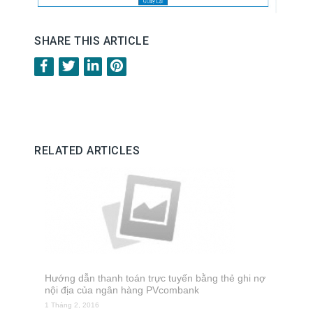
SHARE THIS ARTICLE
RELATED ARTICLES
Hướng dẫn thanh toán trực tuyến bằng thẻ ghi nợ
nội địa của ngân hàng PVcombank
1 Tháng 2, 2016