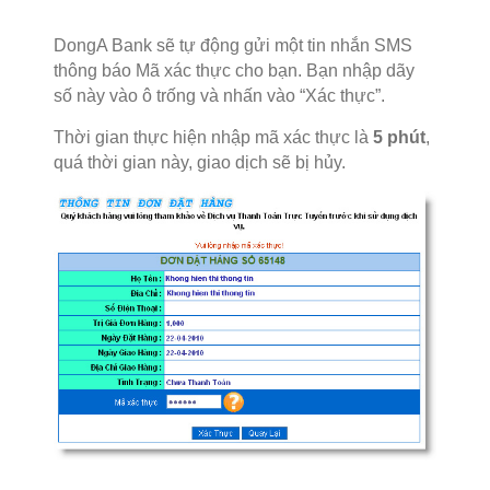
DongA Bank sẽ tự động gửi một tin nhắn SMS
thông báo Mã xác thực cho bạn. Bạn nhập dãy
số này vào ô trống và nhấn vào “Xác thực”.
Thời gian thực hiện nhập mã xác thực là
5 phút
,
quá thời gian này, giao dịch sẽ bị hủy.