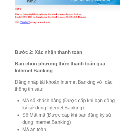
Bước 2: Xác nhận thanh toán
Bạn chọn phương thức thanh toán qua
Internet Banking
Đăng nhập tài khoản Internet Banking với các
thông tin sau:
Mã số khách hàng (Được cấp khi bạn đăng
ký sử dụng Internet Banking)
Số Mật mã (Được cấp khi bạn đăng ký sử
dụng Internet Banking)
Mã an toàn