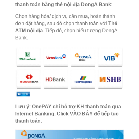
thanh toán bằng thẻ nội địa DongA Bank:
Chọn hàng hóa/ dịch vụ cần mua, hoàn thành
đơn đặt hàng, sau đó chọn thanh toán với
Thẻ
ATM nội địa
. Tiếp đó, chọn biểu tượng DongA
Bank.
Lưu ý: OnePAY chỉ hỗ trợ KH thanh toán qua
Internet Banking. Click VÀO ĐÂY để tiếp tục
thanh toán.