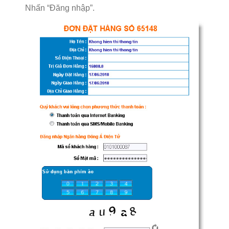
Nhấn “Đăng nhập”.