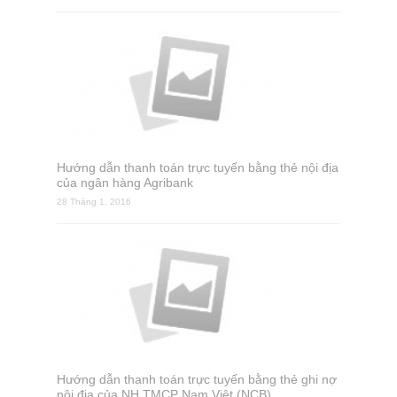
Hướng dẫn thanh toán trực tuyến bằng thẻ nội địa
của ngân hàng Agribank
28 Tháng 1, 2016
Hướng dẫn thanh toán trực tuyến bằng thẻ ghi nợ
nội địa của NH TMCP Nam Việt (NCB)