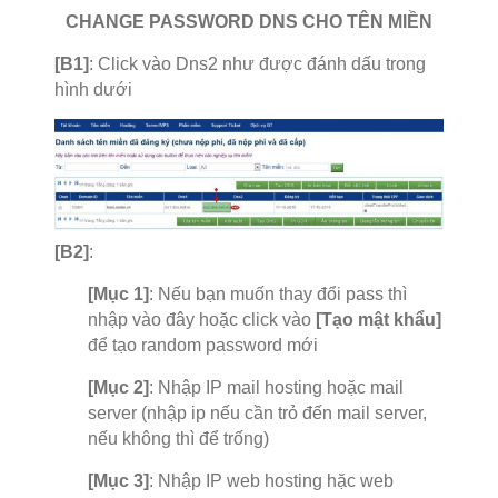
CHANGE PASSWORD DNS CHO TÊN MIỀN
[B1]
: Click vào Dns2 như được đánh dấu trong
hình dưới
[B2]
:
[Mục 1]
: Nếu bạn muốn thay đổi pass thì
nhập vào đây hoặc click vào
[Tạo mật khẩu]
để tạo random password mới
[Mục 2]
: Nhập IP mail hosting hoặc mail
server (nhập ip nếu cần trỏ đến mail server,
nếu không thì để trống)
[Mục 3]
: Nhập IP web hosting hặc web