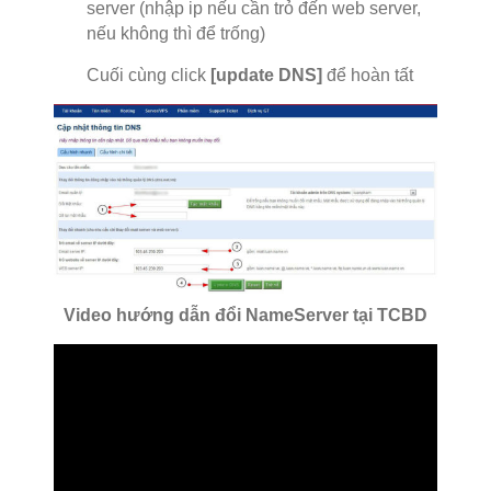
server (nhập ip nếu cần trỏ đến web server,
nếu không thì để trống)
Cuối cùng click
[update DNS]
để hoàn tất
Video hướng dẫn đổi NameServer tại TCBD