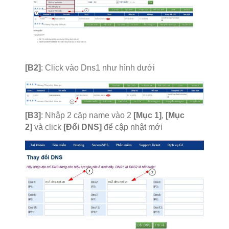
[B2]
: Click vào Dns1 như hình dưới
[B3]
: Nhập 2 cặp name vào 2
[Mục 1]
,
[Mục
2]
và click
[Đổi DNS]
để cập nhật mới