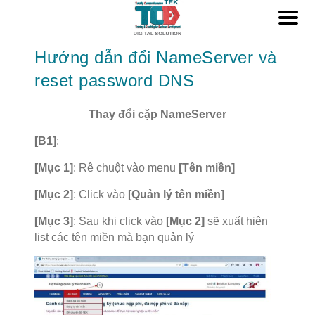
Hướng dẫn đổi NameServer và
reset password DNS
Thay đổi cặp NameServer
[B1]
:
[Mục 1]
: Rê chuột vào menu
[Tên miền]
[Mục 2]
: Click vào
[Quản lý tên miền]
[Mục 3]
: Sau khi click vào
[Mục 2]
sẽ xuất hiện
list các tên miền mà bạn quản lý