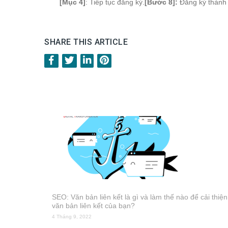
[Mục 4]
: Tiếp tục đăng ký.
[Bước 8]:
Đăng ký thành
SHARE THIS ARTICLE
SEO: Văn bản liên kết là gì và làm thế nào để cải thiện
văn bản liên kết của bạn?
4 Tháng 9, 2022