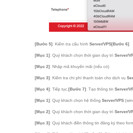
[Bước 5]
: Kiểm tra cấu hình
Server/VPS
[Bước 6]
:
[Mục 1]
: Quý khách chọn thời gian duy trì
Server/V
[Mục 2]
: Nhập mã khuyến mãi (nếu có).
[Mục 3]
: Kiểm tra chi phí thanh toán cho dịch vụ
Se
[Mục 4]
: Tiếp tục.
[Bước 7]
: Tạo thông tin
Server/V
[Mục 1]
: Quý khách chọn hệ thống
Server/VPS
(win
[Mục 2]
: Quý khách chọn thời gian duy trì
Server/V
[Mục 3]
: Quý khách điền thông tin đăng ký theo for