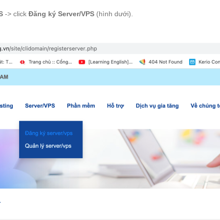
S
-> click
Đăng ký Server/VPS
(hình dưới).