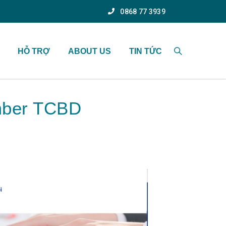
0868 77 3939
HỖ TRỢ
ABOUT US
TIN TỨC
mber TCBD