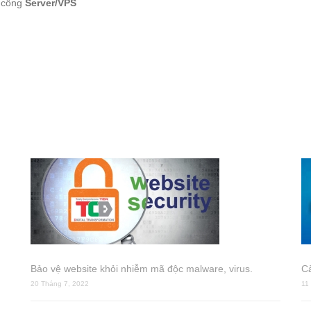
 công
Server/VPS
Bảo vệ website khỏi nhiễm mã độc malware, virus.
Cà
20 Tháng 7, 2022
11