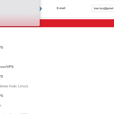
PS
rver/VPS
PS
dows hoặc Linux).
PS
m.