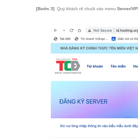
[Bước 3
]
: Quý khách rê chuột vào menu
Server/VP