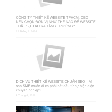
CÔNG TY THIẾT KẾ WEBSITE TPHCM: CEO
NÊN CHỌN ĐƠN VỊ NHƯ THẾ NÀO ĐỂ WEBSITE
THẬT SỰ TẠO RA TĂNG TRƯỞNG?
12 Tháng 6, 2026
DỊCH VỤ THIẾT KẾ WEBSITE CHUẨN SEO – Vì
sao SME muốn đi xa phải bắt đầu từ sự hiện diện
chuyên nghiệp?
9 Tháng 6, 2026