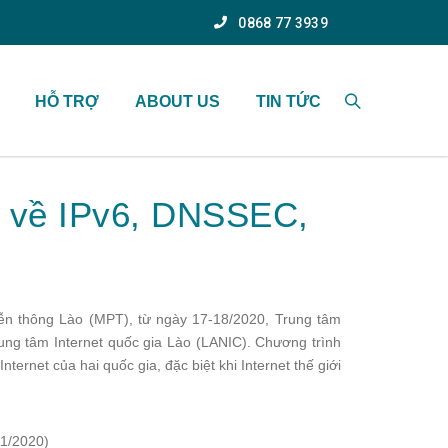
0868 77 3939
HỖ TRỢ
ABOUT US
TIN TỨC
ến về IPv6, DNSSEC,
iễn thông Lào (MPT), từ ngày 17-18/2020, Trung tâm
ung tâm Internet quốc gia Lào (LANIC). Chương trình
ternet của hai quốc gia, đặc biệt khi Internet thế giới
11/2020)