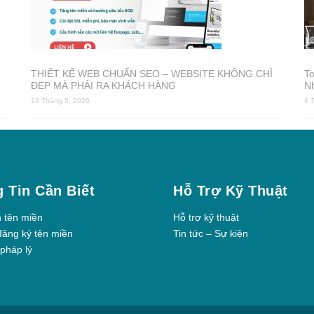
THIẾT KẾ WEB CHUẨN SEO – WEBSITE KHÔNG CHỈ
T
ĐẸP MÀ PHẢI RA KHÁCH HÀNG
N
13 Tháng 5, 2026
4 
 Tin Cần Biết
Hỗ Trợ Kỹ Thuật
h tên miền
Hỗ trợ kỹ thuật
đăng ký tên miền
Tin tức – Sự kiện
pháp lý