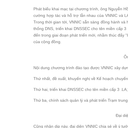
Phát biểu khai mạc tại chương trình, ông Nguyễn Hồ
cường hợp tác và hỗ trợ lẫn nhau của VNNIC và LAN
Trong thời gian tới, VNNIC sẵn sàng đồng hành và h
thống DNS, triển khai DNSSEC cho tên miền cấp 3 .
đến trong giai đoạn phát triển mới, nhằm thúc đẩy “Int
của cộng đồng.
Ôn
Nội dung chương trình đào tạo được VNNIC xây dựn
Thứ nhất, đề xuất, khuyến nghị về Kế hoạch chuyển
Thứ hai, triển khai DNSSEC cho tên miền cấp 3 .LA;
Thứ ba, chính sách quản lý và phát triển Trạm trung
Đại di
Cũng nhân dịp này, đại diện VNNIC chia sẻ về ý tư