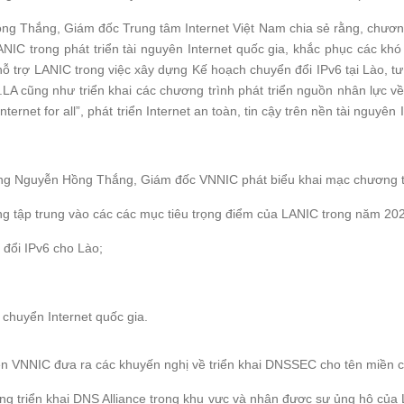
ng Thắng, Giám đốc Trung tâm Internet Việt Nam chia sẻ rằng, chương 
IC trong phát triển tài nguyên Internet quốc gia, khắc phục các khó
ỗ trợ LANIC trong việc xây dựng Kế hoạch chuyển đổi IPv6 tại Lào, tư
LA cũng như triển khai các chương trình phát triển nguồn nhân lực v
ernet for all”, phát triển Internet an toàn, tin cậy trên nền tài nguyên 
g Nguyễn Hồng Thắng, Giám đốc VNNIC phát biểu khai mạc chương t
g tập trung vào các các mục tiêu trọng điểm của LANIC trong năm 20
 đổi IPv6 cho Lào;
 chuyển Internet quốc gia.
ện VNNIC đưa ra các khuyến nghị về triển khai DNSSEC cho tên miền c
ởng triển khai DNS Alliance trong khu vực và nhận được sự ủng hộ của