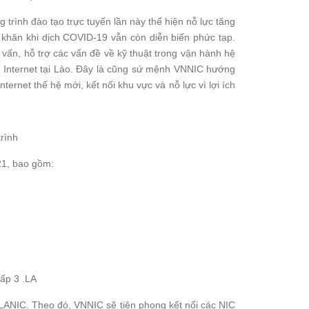
trình đào tạo trực tuyến lần này thể hiện nỗ lực tăng
 khăn khi dịch COVID-19 vẫn còn diễn biến phức tạp.
 vấn, hỗ trợ các vấn đề về kỹ thuật trong vận hành hệ
ề Internet tại Lào. Đây là cũng sứ mệnh VNNIC hướng
Internet thế hệ mới, kết nối khu vực và nỗ lực vì lợi ích
rình
21, bao gồm:
ấp 3 .LA
 LANIC. Theo đó, VNNIC sẽ tiên phong kết nối các NIC