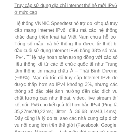
Truy cập sử dụng địa chỉ Internet thế hệ mới IPv
6
ở mức cao
Hệ thống VNNIC Speedtest hỗ trợ đo kết quả truy
cập mạng Internet IPv6, điều mà các hệ thống
khác đang triển khai tại Việt Nam chưa hỗ trợ.
Tổng số mẫu mà hệ thống thu được từ thiết bị
đầu cuối sử dụng Internet IPv6 bằng 38% số mẫu
IPv4. Tỉ lệ này hoàn toàn tương đồng với các số
liệu thống kê từ các tổ chức quốc tế như Trung
tâm thông tin mạng châu Á – Thái Bình Dương
(~39%). Mặc dù tốc độ truy cập Internet IPv6 đo
được thấp hơn so IPv4 khoảng 3%, nhưng các
thông số đặc biệt ảnh hưởng đến các dịch vụ
chất lượng cao như thoại, video, live stream thì
kết nối IPv6 cho kết quả tốt hơn hẳn IPv4 (Ping là
35,27ms/40,22ms; Jitter là 36,68 ms/43,14ms).
Đây cũng là lý do tại sao các nhà cung cấp dịch
vụ nội dung lớn trên thế giới (Facebook, Google,
Amazon, Microsoft,…) chuyển đổi sang sử dụng