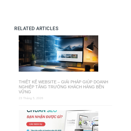
RELATED ARTICLES
THIẾT KẾ WEBSITE – GIẢI PHÁP GIÚP DOANH
NGHIỆP TĂNG TRƯỞNG KHÁCH HÀNG BỀN
VỮNG
23 Tháng 5, 2026