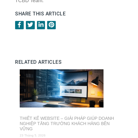
TCBD Team.
SHARE THIS ARTICLE
RELATED ARTICLES
THIẾT KẾ WEBSITE – GIẢI PHÁP GIÚP DOANH
NGHIỆP TĂNG TRƯỞNG KHÁCH HÀNG BỀN
VỮNG
23 Tháng 5, 2026