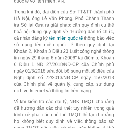
quốc tế với tên miền .VN.
Trong khi đó, đại diện của Sở TT&TT thành phố
Hà Nội, ông Lê Văn Phong, Phó Chánh Thanh
tra Sở lại đưa ra giải pháp: cần quy định cụ thể
hoá nội dung quy định về “Hướng dẫn tổ chức,
cá nhân đăng ký
tên miền quốc tế
thông báo việc
sử dụng tên miền quốc tế theo quy định tại
Khoản 2, Khoản 3 Điều 23 Luật công nghệ thông
tin ngày 29 tháng 6 năm 2006” tại điểm b, Khoản
6 Điều 1 NĐ 27/2018/NĐ-CP của Chính phủ
ngày 01/3/2018 sửa đổi, bổ sung một số điều của
Nghị định số 72/2013/NĐ-CP ngày 15/7/2018
của Chính phủ về quản lý, cung cấp, sử dụng
dịch vụ Internet và thông tin trên mạng.
Vì khi kiểm tra các đại lý, NĐK TMQT cho rằng
đã hướng dẫn các chủ thể; tuy nhiên trong quá
trình xử phạt các chủ thể TMQT thì lại cho rằng
họ không biết quy định về việc thông báo sử
dụng TMQT nên việc xử phạt gặp không ít khó