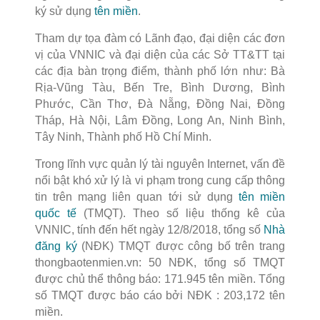
ký sử dụng
tên miền
.
Tham dự tọa đàm có Lãnh đạo, đại diện các đơn
vị của VNNIC và đại diện của các Sở TT&TT tại
các địa bàn trọng điểm, thành phố lớn như: Bà
Rịa-Vũng Tàu, Bến Tre, Bình Dương, Bình
Phước, Cần Thơ, Đà Nẵng, Đồng Nai, Đồng
Tháp, Hà Nội, Lâm Đồng, Long An, Ninh Bình,
Tây Ninh, Thành phố Hồ Chí Minh.
Trong lĩnh vực quản lý tài nguyên Internet, vấn đề
nổi bật khó xử lý là vi phạm trong cung cấp thông
tin trên mạng liên quan tới sử dụng
tên miền
quốc tế
(TMQT). Theo số liệu thống kê của
VNNIC, tính đến hết ngày 12/8/2018, tổng số
Nhà
đăng ký
(NĐK) TMQT được công bố trên trang
thongbaotenmien.vn: 50 NĐK, tổng số TMQT
được chủ thể thông báo: 171.945 tên miền. Tổng
số TMQT được báo cáo bởi NĐK : 203,172 tên
miền.