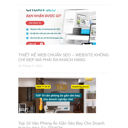
THIẾT KẾ WEB CHUẨN SEO – WEBSITE KHÔNG
CHỈ ĐẸP MÀ PHẢI RA KHÁCH HÀNG
13 Tháng 5, 2026
Top 10 Văn Phòng Ảo Gần Sân Bay Cho Doanh
Nghiệp Nhỏ Tại TP.HCM