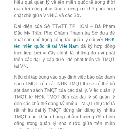
hiệu quả quản lý về tên miền quốc tế trong thời
gian tới cũng như tăng cường cơ chế phối hợp
chặt chẽ giữa VNNIC và các Sở.
Đại diện của Sở TT&TT TP HCM – Bà Phạm
Đắc Mỵ Trân, Phó Chánh Thanh tra Sở đưa đề
xuất cần chú trọng công tác quản lý đối với
NĐK
tên miền quốc tế tại Việt Nam
đã ký hợp đồng
trực tiếp, bởi vì đây chính là những đơn vị phát
triển các đại lý cấp dưới để phát triển về TMQT
tại VN.
Nếu chỉ tập trung vào quy định việc báo cáo danh
sách TMQT của các NĐK TMQT thì sẽ có thể bỏ
sót danh sách TMQT của các đại lý. Việc quản lý
TMQT từ NĐK TMQT đến các đại lý sẽ quản lý
đến các chủ thể đăng ký nhiều TM QT (thực tế là
rất nhiều đại lý TMQT đứng tên đăng ký nhiều
TMQT cho khách hàng) nhằm hướng đến bình
đẳng trong quản lý nhà nước giữa trên miền