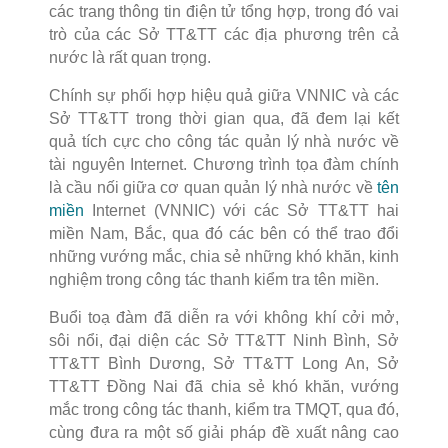
các trang thông tin điện tử tổng hợp, trong đó vai
trò của các Sở TT&TT các địa phương trên cả
nước là rất quan trọng.
Chính sự phối hợp hiệu quả giữa VNNIC và các
Sở TT&TT trong thời gian qua, đã đem lại kết
quả tích cực cho công tác quản lý nhà nước về
tài nguyên Internet. Chương trình tọa đàm chính
là cầu nối giữa cơ quan quản lý nhà nước về
tên
miền
Internet (VNNIC) với các Sở TT&TT hai
miền Nam, Bắc, qua đó các bên có thể trao đổi
những vướng mắc, chia sẻ những khó khăn, kinh
nghiệm trong công tác thanh kiểm tra tên miền.
Buổi toạ đàm đã diễn ra với không khí cởi mở,
sôi nổi, đại diện các Sở TT&TT Ninh Bình, Sở
TT&TT Bình Dương, Sở TT&TT Long An, Sở
TT&TT Đồng Nai đã chia sẻ khó khăn, vướng
mắc trong công tác thanh, kiểm tra TMQT, qua đó,
cùng đưa ra một số giải pháp đề xuất nâng cao