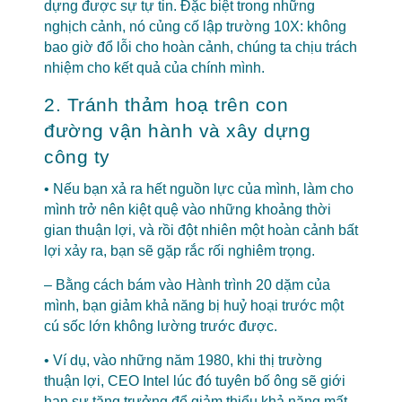
dựng được sự tự tin. Đặc biệt trong những
nghịch cảnh, nó củng cố lập trường 10X: không
bao giờ đổ lỗi cho hoàn cảnh, chúng ta chịu trách
nhiệm cho kết quả của chính mình.
2. Tránh thảm hoạ trên con
đường vận hành và xây dựng
công ty
• Nếu bạn xả ra hết nguồn lực của mình, làm cho
mình trở nên kiệt quệ vào những khoảng thời
gian thuận lợi, và rồi đột nhiên một hoàn cảnh bất
lợi xảy ra, bạn sẽ gặp rắc rối nghiêm trọng.
– Bằng cách bám vào Hành trình 20 dặm của
mình, bạn giảm khả năng bị huỷ hoại trước một
cú sốc lớn không lường trước được.
•
Ví dụ, vào những năm 1980, khi thị trường
thuận lợi, CEO Intel lúc đó tuyên bố ông sẽ giới
hạn sự tăng trưởng để giảm thiểu khả năng mất