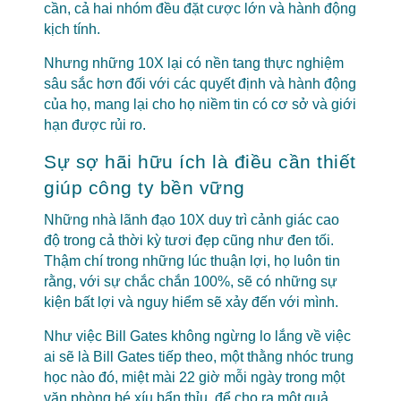
cần, cả hai nhóm đều đặt cược lớn và hành động
kịch tính.
Nhưng những 10X lại có nền tang thực nghiệm
sâu sắc hơn đối với các quyết định và hành động
của họ, mang lại cho họ niềm tin có cơ sở và giới
hạn được rủi ro.
Sự sợ hãi hữu ích là điều cần thiết
giúp công ty bền vững
Những nhà lãnh đạo 10X duy trì cảnh giác cao
độ trong cả thời kỳ tươi đẹp cũng như đen tối.
Thậm chí trong những lúc thuận lợi, họ luôn tin
rằng, với sự chắc chắn 100%, sẽ có những sự
kiện bất lợi và nguy hiểm sẽ xảy đến với mình.
Như việc Bill Gates không ngừng lo lắng về việc
ai sẽ là Bill Gates tiếp theo, một thằng nhóc trung
học nào đó, miệt mài 22 giờ mỗi ngày trong một
văn phòng bé xíu bẩn thỉu, để cho ra một quả