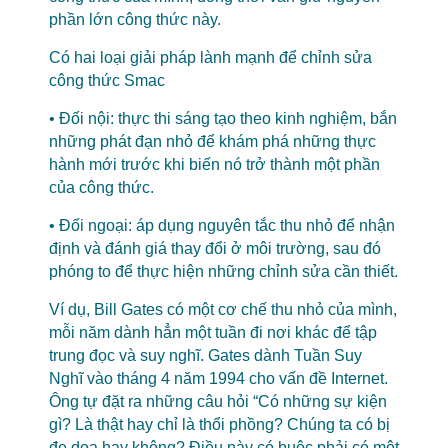
phần lớn công thức này.
Có hai loại giải pháp lành mạnh để chỉnh sửa
công thức Smac
• Đối nội: thực thi sáng tạo theo kinh nghiệm, bắn
những phát đạn nhỏ để khám phá những thực
hành mới trước khi biến nó trở thành một phần
của công thức.
• Đối ngoại: áp dụng nguyên tắc thu nhỏ để nhận
định và đánh giá thay đổi ở môi trường, sau đó
phóng to để thực hiện những chỉnh sửa cần thiết.
Ví dụ, Bill Gates có một cơ chế thu nhỏ của mình,
mỗi năm dành hẳn một tuần đi nơi khác để tập
trung đọc và suy nghĩ. Gates dành Tuần Suy
Nghĩ vào tháng 4 năm 1994 cho vấn đề Internet.
Ông tự đặt ra những câu hỏi “Có những sự kiện
gì? Là thật hay chỉ là thổi phồng? Chúng ta có bị
đe dọa hay không? Điều này có buộc phải có một