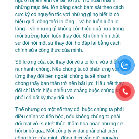
người bị ám ảnh và rất nỗ lực. Họ hoàn thành
những mục tiêu lớn bằng cách bám sát theo cách
cực kỳ có nguyên tắc với những gì họ biết là có
hiệu quả, đồng thời lo lắng – và họ luôn luôn lo
lắng – về những gì không còn hiệu quả nữa trong
môi trường luôn luôn thay đổi. Khi tình hình thật
sự đòi hỏi một sự thay đổi, họ đáp lại bằng cách
chỉnh sửa công thức của mình.
Số lượng của các thay đổi vừa to lớn, vừa diễn
ra nhanh chóng. Nếu chúng ta cố phản ứng với
từng thay đổi bên ngoài, chúng ta sẽ nhanh
chóng thấy bản thân trở nên bất lực. Hầu hết thay
đổi chỉ là tín hiệu nhiễu và chẳng buộc chúng ta
phải có bất kỳ thay đổi nào.
Thế nhưng có một số thay đổi buộc chúng ta phải
điều chỉnh và tiến hóa, nếu không chúng ta phải
đối mặt với sự kết thúc, thảm họa hoặc những cơ
hội bị bỏ qua. Một công ty vĩ đại phải phát triển
công thức của mình, đồng thời vẫn giữ nguyên