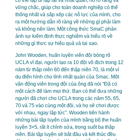
có thể lặp đi lặp lại và nhất quán; nó rõ ràng và
vững chắc, giúp cho toàn doanh nghiệp có thể
thống nhất và sắp xếp các nỗ lực của mình, cho
ra một hướng dẫn rõ ràng về những gì phải làm
và không nên làm. Một công thức SmaC phản
ảnh sự kiểm định thực nghiệm và hiểu rõ về
những gì thưc sự hiệu quả và tại sao.
John Wooden, huấn luyện viên đội bóng rổ
UCLA vĩ đại, người tạo ra 10 đội vô địch trong 12
năm từ thập niên 60 đến thập niên 70, là một ví
dụ điển hình cho tính nhất quán của Smac. Một
vận động viên trong đội của ông đã nói “Đã có
một cách để làm mọi thứ. Bạn có thể đưa những
người đã chơi cho UCLA trong các năm 55, 65,
70 và 75 vào cùng một đội, và họ sẽ chơi được
với nhau, ngay lập tức”. Wooden tiến hành
những bài tập luyện của mình bằng bộ the huấn
luyện 3×5, rất ít chỉnh sửa, trong suốt ba thập
niên. Bài tập luyện sẽ bắt đầu và kết thúc đều