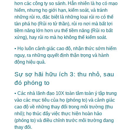
hơn các công ty so sánh. Hẳn nhiên là họ có mạo
hiểm, nhưng họ giới hạn, kiểm soát, và tránh
những rủi ro, đặc biệt là những loại rủi ro có thể
tàn phá họ (Rủi ro tử thần), rủi ro nơi mà bất lợi
tiềm năng lớn hơn ưu thế tiềm năng (Rủi ro bất
xứng), hay rủi ro mà họ không thể kiểm soát.
• Họ luôn cảnh giác cao độ, nhận thức sớm hiểm
nguy, ra những quyết định thận trọng và hành
động hiệu quả.
Sự sợ hãi hữu ích 3: thu nhỏ, sau
đó phóng to
• Các nhà lãnh đạo 10X toàn tâm toàn ý tập trung
vào các mục tiêu của họ (phóng to) và cảnh giác
cao độ về những thay đổi trong môi trường (thu
nhỏ); họ thúc đẩy việc thực hiện hoàn hảo
(phóng to) và điều chỉnh trước môi trường đang
thay đổi.