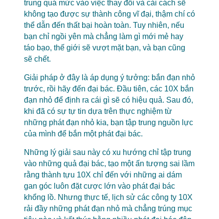
trung quá mức vào việc thay đổi và cải cách sẽ
không tạo được sự thành công vĩ đại, thậm chí có
thể dẫn đến thất bại hoàn toàn. Tuy nhiên, nếu
bạn chỉ ngồi yên mà chẳng làm gì mới mẻ hay
táo bạo, thế giới sẽ vượt mặt bạn, và bạn cũng
sẽ chết.
Giải pháp ở đây là áp dụng ý tưởng: bắn đạn nhỏ
trước, rồi hãy đến đại bác. Đầu tiên, các 10X bắn
đạn nhỏ để định ra cái gì sẽ có hiệu quả. Sau đó,
khi đã có sự tự tin dựa trên thực nghiệm từ
những phát đạn nhỏ kia, bạn tập trung nguồn lực
của mình để bắn một phát đại bác.
Những lý giải sau này có xu hướng chỉ tập trung
vào những quả đại bác, tạo một ấn tượng sai lầm
rằng thành tựu 10X chỉ đến với những ai dám
gan góc luôn đặt cược lớn vào phát đại bác
khổng lồ. Nhưng thực tế, lịch sử các công ty 10X
rải đầy những phát đạn nhỏ mà chẳng trúng mục