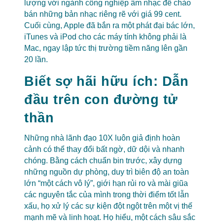
lượng với ngành công nghiệp âm nhạc để chào
bán những bản nhạc riêng rẽ với giá 99 cent.
Cuối cùng, Apple đã bắn ra một phát đại bác lớn,
iTunes và iPod cho các máy tính không phải là
Mac, ngay lập tức thị trường tiềm năng lên gần
20 lần.
Biết sợ hãi hữu ích: Dẫn
đầu trên con đường tử
thần
Những nhà lãnh đạo 10X luôn giả định hoàn
cảnh có thể thay đổi bất ngờ, dữ dội và nhanh
chóng. Bằng cách chuẩn bin trước, xây dựng
những nguồn dự phòng, duy trì biên độ an toàn
lớn “một cách vô lý”, giới hạn rủi ro và mài giũa
các nguyên tắc của mình trong thời điểm tốt lẫn
xấu, họ xử lý các sự kiện đột ngột trên một vị thế
mạnh mẽ và linh hoạt. Họ hiểu, một cách sâu sắc