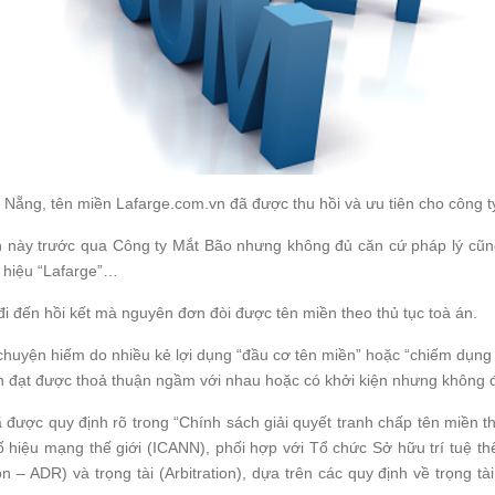
 Nẵng, tên miền Lafarge.com.vn đã được thu hồi và ưu tiên cho công
 này trước qua Công ty Mắt Bão nhưng không đủ căn cứ pháp lý cũng
 hiệu “Lafarge”…
đi đến hồi kết mà nguyên đơn đòi được tên miền theo thủ tục toà án.
 chuyện hiếm do nhiều kẻ lợi dụng “đầu cơ tên miền” hoặc “chiếm dụng
ên đạt được thoả thuận ngầm với nhau hoặc có khởi kiện nhưng không đ
 đã được quy định rõ trong “Chính sách giải quyết tranh chấp tên miề
 hiệu mạng thế giới (ICANN), phối hợp với Tổ chức Sở hữu trí tuệ t
n – ADR) và trọng tài (Arbitration), dựa trên các quy định về trọng tà