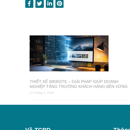
THIẾT KẾ WEBSITE – GIẢI PHÁP GIÚP DOANH
NGHIỆP TĂNG TRƯỞNG KHÁCH HÀNG BỀN VỮNG
23 Tháng 5, 2026