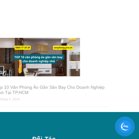
op 10 Văn Phòng Ảo Gần Sân Bay Cho Doanh Nghiệp
hỏ Tại TP.HCM
Tháng 2, 2026