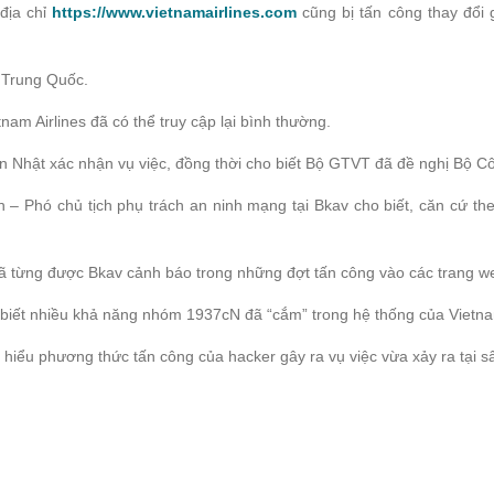
 địa chỉ
https://www.vietnamairlines.com
cũng bị tấn công thay đổi g
 Trung Quốc.
am Airlines đã có thể truy cập lại bình thường.
Nhật xác nhận vụ việc, đồng thời cho biết Bộ GTVT đã đề nghị Bộ Cô
– Phó chủ tịch phụ trách an ninh mạng tại Bkav cho biết, căn cứ the
ã từng được Bkav cảnh báo trong những đợt tấn công vào các trang web
iết nhiều khả năng nhóm 1937cN đã “cắm” trong hệ thống của Vietnam A
 hiểu phương thức tấn công của hacker gây ra vụ việc vừa xảy ra tại 