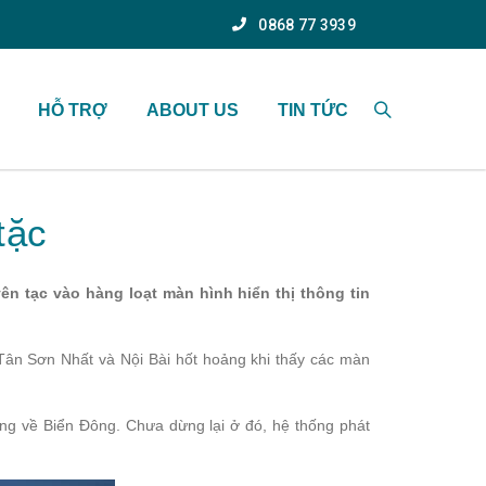
0868 77 3939
HỖ TRỢ
ABOUT US
TIN TỨC
tặc
ên tạc vào hàng loạt màn hình hiển thị thông tin
Tân Sơn Nhất và Nội Bài hốt hoảng khi thấy các màn
dung về Biển Đông. Chưa dừng lại ở đó, hệ thống phát