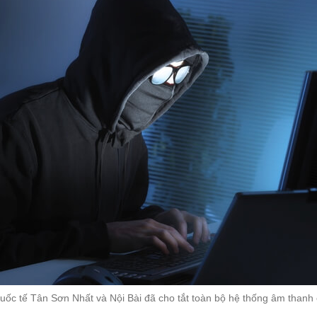
quốc tế Tân Sơn Nhất và Nội Bài đã cho tắt toàn bộ hệ thống âm than