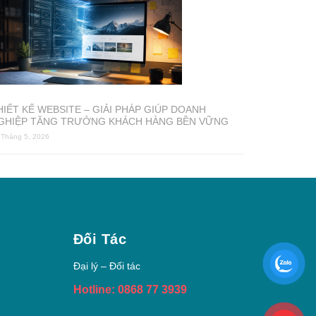
HIẾT KẾ WEBSITE – GIẢI PHÁP GIÚP DOANH
GHIỆP TĂNG TRƯỞNG KHÁCH HÀNG BỀN VỮNG
 Tháng 5, 2026
Đối Tác
Đại lý – Đối tác
Hotline: 0868 77 3939