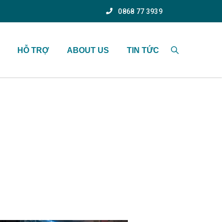
0868 77 3939
HỖ TRỢ
ABOUT US
TIN TỨC