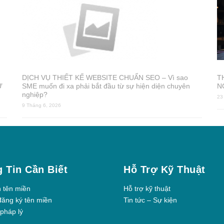
DỊCH VỤ THIẾT KẾ WEBSITE CHUẨN SEO – Vì sao
T
Ự
SME muốn đi xa phải bắt đầu từ sự hiện diện chuyên
N
nghiệp?
23
9 Tháng 6, 2026
 Tin Cần Biết
Hỗ Trợ Kỹ Thuật
h tên miền
Hỗ trợ kỹ thuật
đăng ký tên miền
Tin tức – Sự kiện
pháp lý