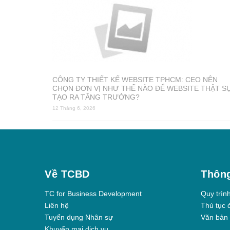
CÔNG TY THIẾT KẾ WEBSITE TPHCM: CEO NÊN
CHỌN ĐƠN VỊ NHƯ THẾ NÀO ĐỂ WEBSITE THẬT S
TẠO RA TĂNG TRƯỞNG?
12 Tháng 6, 2026
Về TCBD
Thông
TC for Business Development
Quy trìn
Liên hệ
Thủ tục 
Tuyển dụng Nhân sự
Văn bản 
Khuyến mại dịch vụ