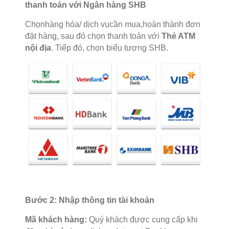
thanh toán với Ngân hàng SHB
Chọnhàng hóa/ dịch vụcần mua,hoàn thành đơn
đặt hàng, sau đó chọn thanh toán với
Thẻ ATM
nội địa
. Tiếp đó, chọn biểu tượng SHB.
Bước 2: Nhập thông tin tài khoản
Mã khách hàng:
Quý khách được cung cấp khi