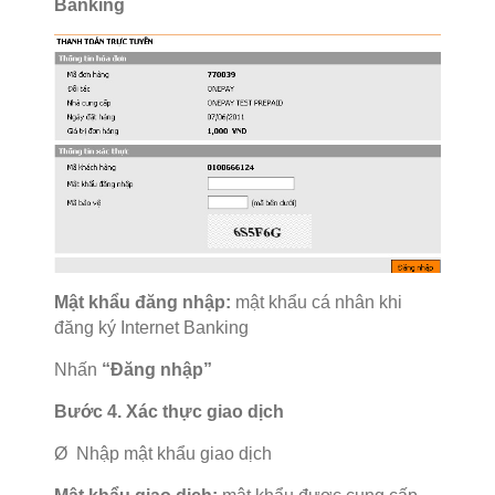
Banking
Mật khẩu đăng nhập:
mật khẩu cá nhân khi
đăng ký Internet Banking
Nhấn
“Đăng nhập”
Bước 4. Xác thực giao dịch
Ø Nhập mật khẩu giao dịch