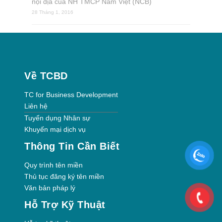
nội địa của NH TMCP Nam Việt (NCB)
28 Tháng 1, 2016
Về TCBD
TC for Business Development
Liên hệ
Tuyển dụng Nhân sự
Khuyến mại dịch vụ
Thông Tin Cần Biết
Quy trình tên miền
Thủ tục đăng ký tên miền
Văn bản pháp lý
Hỗ Trợ Kỹ Thuật