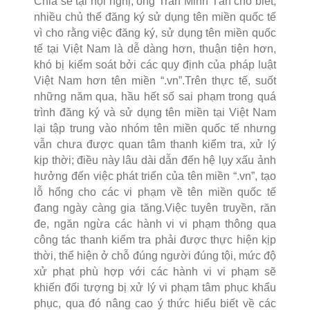
Chia sẻ tại hội nghị, ông Trần Minh Tân cho biết,
nhiều chủ thể đăng ký sử dụng tên miền quốc tế
vì cho rằng việc đăng ký, sử dụng tên miền quốc
tế tại Việt Nam là dễ dàng hơn, thuận tiện hơn,
khó bị kiểm soát bởi các quy định của pháp luật
Việt Nam hơn tên miền “.vn”.Trên thực tế, suốt
những năm qua, hầu hết số sai phạm trong quá
trình đăng ký và sử dụng tên miền tại Việt Nam
lại tập trung vào nhóm tên miền quốc tế nhưng
vẫn chưa được quan tâm thanh kiểm tra, xử lý
kịp thời; điều này lâu dài dẫn đến hệ lụy xấu ảnh
hưởng đến việc phát triển của tên miền “.vn”, tạo
lỗ hổng cho các vi phạm về tên miền quốc tế
đang ngày càng gia tăng.Việc tuyên truyền, răn
đe, ngăn ngừa các hành vi vi phạm thông qua
công tác thanh kiểm tra phải được thực hiện kịp
thời, thể hiện ở chỗ đúng người đúng tội, mức độ
xử phạt phù hợp với các hành vi vi phạm sẽ
khiến đối tượng bị xử lý vi phạm tâm phục khẩu
phục, qua đó nâng cao ý thức hiểu biết về các