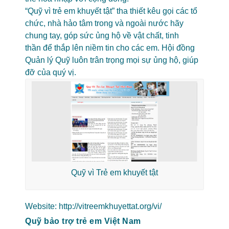
“Quỹ vì trẻ em khuyết tật” tha thiết kêu gọi các tổ
chức, nhà hảo tâm trong và ngoài nước hãy
chung tay, góp sức ủng hộ về vật chất, tinh
thần để thắp lên niềm tin cho các em. Hội đồng
Quản lý Quỹ luôn trân trọng mọi sự ủng hộ, giúp
đỡ của quý vị.
Quỹ vì Trẻ em khuyết tật
Website:
http://vitreemkhuyettat.org/vi/
Quỹ bảo trợ trẻ em Việt Nam