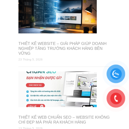
THIẾT KẾ WEBSITE – GIẢI PHÁP GIÚP DOANH
NGHIỆP TĂNG TRƯỞNG KHÁCH HÀNG BỀN
VỮNG
23 Tháng 5, 2026
THIẾT KẾ WEB CHUẨN SEO – WEBSITE KHÔNG
CHỈ ĐẸP MÀ PHẢI RA KHÁCH HÀNG
13 Tháng 5, 2026