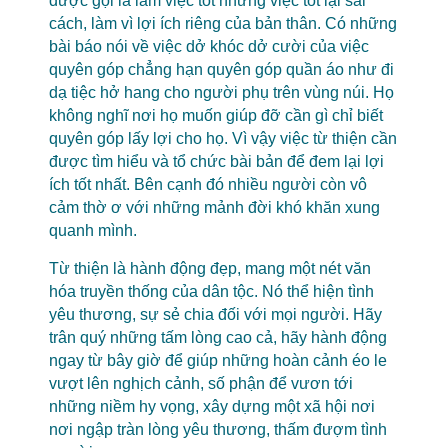
được gọi là làm việc tốt nhưng việc tốt lại sai
cách, làm vì lợi ích riêng của bản thân. Có những
bài báo nói về việc dở khóc dở cười của việc
quyên góp chẳng hạn quyên góp quần áo như đi
dạ tiệc hở hang cho người phụ trên vùng núi. Họ
không nghĩ nơi họ muốn giúp đỡ cần gì chỉ biết
quyên góp lấy lợi cho họ. Vì vậy việc từ thiện cần
được tìm hiểu và tổ chức bài bản để đem lại lợi
ích tốt nhất. Bên cạnh đó nhiều người còn vô
cảm thờ ơ với những mảnh đời khó khăn xung
quanh mình.
Từ thiện là hành động đẹp, mang một nét văn
hóa truyền thống của dân tộc. Nó thể hiện tình
yêu thương, sự sẻ chia đối với mọi người. Hãy
trân quý những tấm lòng cao cả, hãy hành động
ngay từ bây giờ để giúp những hoàn cảnh éo le
vượt lên nghịch cảnh, số phận để vươn tới
những niềm hy vọng, xây dựng một xã hội nơi
nơi ngập tràn lòng yêu thương, thấm đượm tình