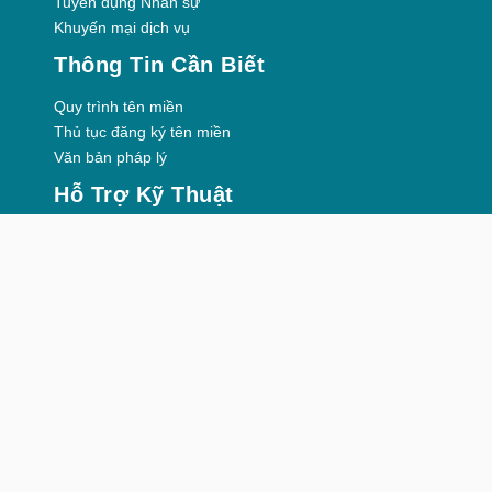
Tuyển dụng Nhân sự
Khuyến mại dịch vụ
Thông Tin Cần Biết
Quy trình tên miền
Thủ tục đăng ký tên miền
Văn bản pháp lý
Hỗ Trợ Kỹ Thuật
Hỗ trợ kỹ thuật
Tin tức – Sự kiện
Đối Tác
Đại lý – Đối tác
Hotline: 0868 77 3939
Copyright ©2022
TCBD
- All rights reserved.