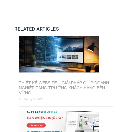
RELATED ARTICLES
THIẾT KẾ WEBSITE – GIẢI PHÁP GIÚP DOANH
NGHIỆP TĂNG TRƯỞNG KHÁCH HÀNG BỀN
VỮNG
23 Tháng 5, 2026