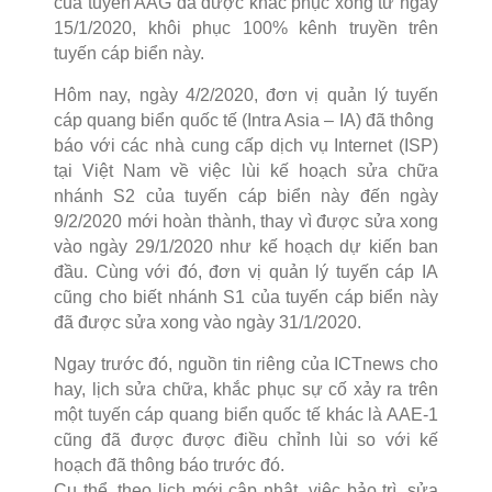
của tuyến AAG đã được khắc phục xong từ ngày
15/1/2020, khôi phục 100% kênh truyền trên
tuyến cáp biển này.
Hôm nay, ngày 4/2/2020, đơn vị quản lý tuyến
cáp quang biển quốc tế (Intra Asia – IA) đã thông
báo với các nhà cung cấp dịch vụ Internet (ISP)
tạ
i Việt Nam về việc lùi kế hoạch sửa chữa
nhánh S2 của tuyến cáp biển này đến ngày
9/2/2020 mới hoàn thành, thay vì được sửa xong
vào ngày 29/1/2020 như kế hoạch dự kiến ban
đầu. Cùng với đó, đơn vị quản lý tuyến cáp IA
cũng cho biết nhánh S1 của tuyến cáp biển này
đã được sửa xong vào ngày 31/1/2020.
Ngay trước đó, nguồn tin riêng của ICTn
ews cho
hay, lịch sửa chữa, khắc phục sự cố xảy ra trên
một tuyến cáp quang biển quốc tế khác là AAE-1
cũng đã được được điều chỉnh lùi so với kế
hoạch đã thông báo trước đó.
Cụ thể, theo lịch mới cập nhật, việc bảo trì, sửa