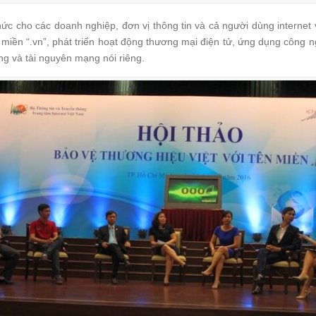
 cho các doanh nghiệp, đơn vị thông tin và cả người dùng internet v
n miền “.vn”, phát triển hoạt động thương mại điện tử, ứng dụng công 
ng và tài nguyên mạng nói riêng.