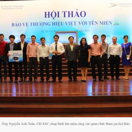
Ông Nguyễn Anh Tuấn, GĐ ESC chụp hình lưu niệm cùng các quan chức tham gia hội thảo.