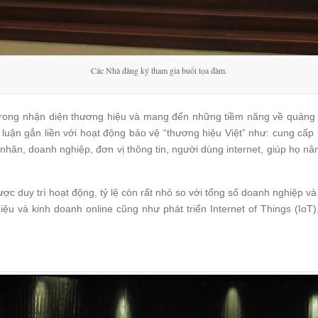
Các Nhà đăng ký tham gia buổi tọa đàm.
trong nhận diện thương hiệu và mang đến những tiềm năng về quảng bá
luận gắn liền với hoạt động bảo vệ “thương hiệu Việt” như: cung cấp 
hân, doanh nghiệp, đơn vị thông tin, người dùng internet, giúp họ nân
c duy trì hoạt động, tỷ lệ còn rất nhỏ so với tổng số doanh nghiệp và
ệu và kinh doanh online cũng như phát triển Internet of Things (IoT)