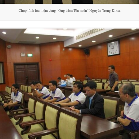
Chụp hình lưu niệm cùng “Ông trùm Tên miền” Nguyễn Trọng Khoa.