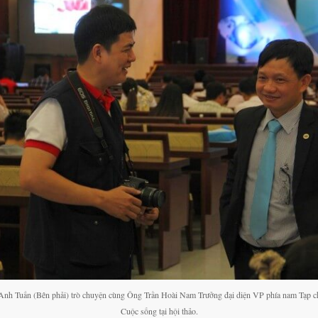
nh Tuấn (Bên phải) trò chuyện cùng Ông Trần Hoài Nam Trưởng đại diện VP phía nam Tạp c
Cuộc sống tại hội thảo.