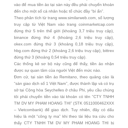
vào để mua tiền ảo tại sàn này đều phải chuyển khoản
đến cho một số cá nhân hoặc tổ chức đầy “bí ẩn”.
Theo phân tích từ trang www.similarweb.com, số lượng
truy cập từ Việt Nam vào trang coinmarketcap.com
đứng thứ 5 trên thế giới (khoảng 3,7 triệu truy cập),
binance đứng thứ 4 (khoảng 2,6 triệu truy cập),
okex.com đứng thứ 3 (khoảng 0,18 triệu truy cập),
hbg.com đứng thứ 2 (khoảng 2,6 triệu truy cập), bittrex
đứng thứ 3 (khoảng 0,54 triệu truy cập).
Các thống kê sơ bộ này cũng để thấy, tiền ảo nhận
được sự quan tâm của người Việt đến mức nào.
Đơn cử, tại sàn tiền ảo Remitano, theo quảng cáo là
“sàn giao dịch số 1 Việt Nam”, được thành lập và có trụ
sở tại Cộng hòa Seychelles ở châu Phi, yêu cầu chúng
tôi phải chuyển tiền vào tài khoản có tên “CTY TNHH
TM DV MY PHAM HOANG THI” (STK 0511000462XXX
– Vietcombank) để giao dịch. Tuy nhiên, đây có dấu
hiệu là một “công ty ma” khi theo tài liệu tra cứu cho
thấy CTY TNHH TM DV MY PHAM HOANG THI bị