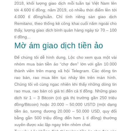
2018, khối lượng giao dịch mỗi tuần tại Việt Nam lên
tới 4.600 tỉ đồng; năm 2019, có nhiều thời điểm lên tới
4.000 tỉ đồng/tuần. Chỉ tính riêng sàn giao dịch
Remitano, theo thống kê công khai cuối năm ngoái cho
thấy, lượng giao dịch bình quân hàng ngày từ 70 – 100
tỉ đồng…
Mờ ám giao dịch tiền ảo
Để chúng tôi dễ hình dung, Lộc cho xem qua một vài
nhóm mua bán tiền ảo “chợ đen” lớn với gần 10.000
thành viên trên mạng xã hội Telegram. Các dòng tin
rao bán, rao mua liên tục nhảy lên trên màn hình.
Chúng tôi vô cùng ngạc nhiên khi thấy những dòng tin
rao mua, rao bán có giá trị đến cả tỉ đồng. Những giao
dịch từ 1 – 3 Bitcoin (có giá thị trường gần 250 triệu
đồng/Bitcoin) hoặc 20.000 – 50.000 USTD (một dạng
tiền ảo, tương đương 20.000 – 50.000 USD, quy đổi
bằng gần 500 triệu đồng đến hơn 1 tỉ đồng) thường
xuyên được xác lập ngay trên nhóm chat.