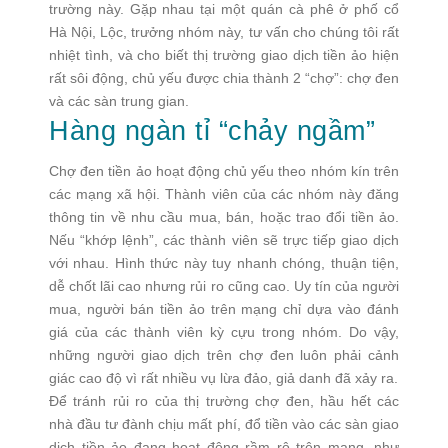
trường này. Gặp nhau tại một quán cà phê ở phố cổ
Hà Nội, Lộc, trưởng nhóm này, tư vấn cho chúng tôi rất
nhiệt tình, và cho biết thị trường giao dịch tiền ảo hiện
rất sôi động, chủ yếu được chia thành 2 “chợ”: chợ đen
và các sàn trung gian.
Hàng ngàn tỉ “chảy ngầm”
Chợ đen tiền ảo hoạt động chủ yếu theo nhóm kín trên
các mạng xã hội. Thành viên của các nhóm này đăng
thông tin về nhu cầu mua, bán, hoặc trao đổi tiền ảo.
Nếu “khớp lệnh”, các thành viên sẽ trực tiếp giao dịch
với nhau. Hình thức này tuy nhanh chóng, thuận tiện,
dễ chốt lãi cao nhưng rủi ro cũng cao. Uy tín của người
mua, người bán tiền ảo trên mạng chỉ dựa vào đánh
giá của các thành viên kỳ cựu trong nhóm. Do vậy,
những người giao dịch trên chợ đen luôn phải cảnh
giác cao độ vì rất nhiều vụ lừa đảo, giả danh đã xảy ra.
Để tránh rủi ro của thị trường chợ đen, hầu hết các
nhà đầu tư đành chịu mất phí, đổ tiền vào các sàn giao
dịch tiền ảo đang hoạt động rầm rộ trên mạng, như