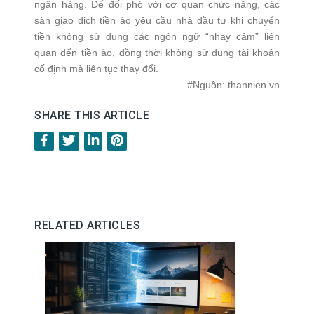
ngân hàng. Để đối phó với cơ quan chức năng, các
sàn giao dịch tiền ảo yêu cầu nhà đầu tư khi chuyển
tiền không sử dụng các ngôn ngữ “nhạy cảm” liên
quan đến tiền ảo, đồng thời không sử dụng tài khoản
cố định mà liên tục thay đổi.
#Nguồn: thannien.vn
SHARE THIS ARTICLE
RELATED ARTICLES