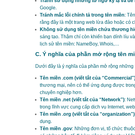
Tránh sử dụng những từ ngữ kỳ lạ và dễ b
Google.
Tránh mắc lỗi chính tả trong tên miền
: Tê
rằng đây là một trang web lừa đảo hoặc có
Không sử dụng tên miền chứa thương hi
sáng tạo. Thậm chí còn khiến bạn dính líu 
lịch sử tên miền:
NameBoy
, Whois,…
C. Ý nghĩa của phần mở rộng tên m
Dưới đây là ý nghĩa của phần mở rộng những 
Tên miền .com (viết tắt của “Commercial”
thương mại, nên có thể ứng dụng được trong 
chuyên nghiệp hơn.
Tên miền .net (viết tắt của “Network”)
: Ne
trong lĩnh vực cung cấp dịch vụ Internet, we
Tên miền .org (viết tắt của “organization”)
dụng.
Tên miền .gov
: Những đơn vị, tổ chức thuộ