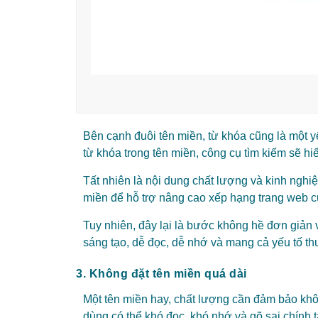
Bên cạnh đuôi tên miền, từ khóa cũng là một 
từ khóa trong tên miền, công cụ tìm kiếm sẽ
Tất nhiên là nội dung chất lượng và kinh nghi
miền để hỗ trợ nâng cao xếp hạng trang web c
Tuy nhiên, đây lại là bước không hề đơn giản 
sáng tạo, dễ đọc, dễ nhớ và mang cả yếu tố t
3. Không đặt tên miền quá dài
Một tên miền hay, chất lượng cần đảm bảo khô
dùng có thể khó đọc, khó nhớ và gõ sai chính t