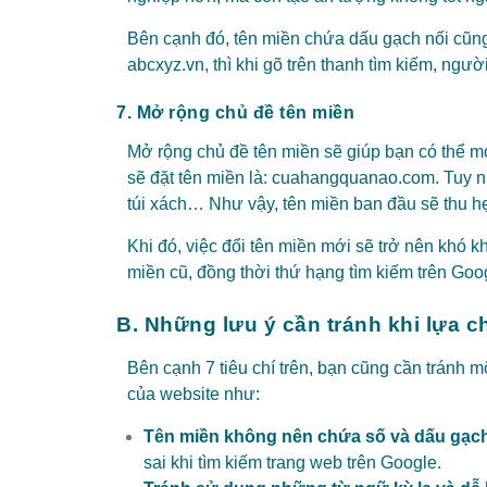
Bên cạnh đó, tên miền chứa dấu gạch nối cũng d
abcxyz.vn, thì khi gõ trên thanh tìm kiếm, ngườ
7. Mở rộng chủ đề tên miền
Mở rộng chủ đề tên miền sẽ giúp bạn có thể m
sẽ đặt tên miền là: cuahangquanao.com. Tuy n
túi xách… Như vậy, tên miền ban đầu sẽ thu h
Khi đó, việc đổi tên miền mới sẽ trở nên khó k
miền cũ, đồng thời thứ hạng tìm kiếm trên Go
B. Những lưu ý cần tránh khi lựa c
Bên cạnh 7 tiêu chí trên, bạn cũng cần tránh 
của website như:
Tên miền không nên chứa số và dấu gạc
sai khi tìm kiếm trang web trên Google.