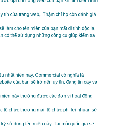
ợc địa chỉ trang web của bạn khi tìm kiếm trên
uy tín của trang web,. Thậm chí họ còn đánh giá
sẽ làm cho tên miền của bạn mất đi tính độc lạ,
ạn có thể sử dụng những công cụ giúp kiểm tra
u nhất hiện nay. Commercial có nghĩa là
ite của bạn sẽ trở nên uy tín, đáng tin cậy và
n miền này thường được các đơn vị hoạt động
c tổ chức thương mại, tổ chức phi lợi nhuận sử
ký sử dụng tên miền này. Tại mỗi quốc gia sẽ