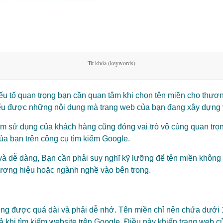
Từ khóa (keywords)
yếu tố quan trọng bạn cần quan tâm khi chọn tên miền cho thươ
 hiểu được những nội dung mà trang web của bạn đang xây dựn
ệm sử dụng của khách hàng cũng đóng vai trò vô cùng quan trọn
ủa bạn trên công cụ tìm kiếm Google.
và dễ dàng, Bạn cần phải suy nghĩ kỹ lưỡng để tên miền không c
hương hiệu hoặc ngành nghề vào bên trong.
ng được quá dài và phải dễ nhớ. Tên miền chỉ nên chứa dưới 1
ả khi tìm kiếm website trên Google. Điều này khiến trang web c