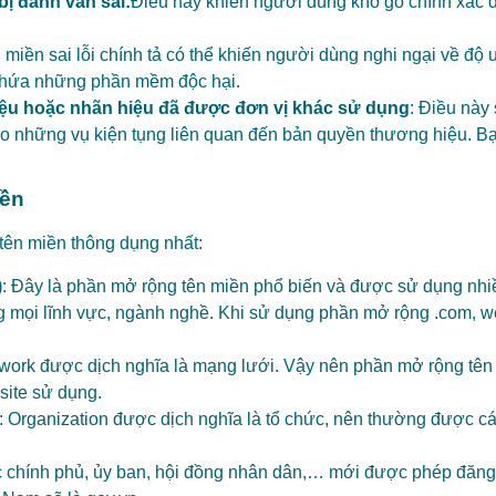
ị đánh vần sai:
Điều này khiến người dùng khó gõ chính xác đư
n miền sai lỗi chính tả có thể khiến người dùng nghi ngại về độ 
 chứa những phần mềm độc hại.
ệu hoặc nhãn hiệu đã được đơn vị khác sử dụng
: Điều này 
vào những vụ kiện tụng liên quan đến bản quyền thương hiệu. B
iền
tên miền thông dụng nhất:
)
: Đây là phần mở rộng tên miền phổ biến và được sử dụng nhiề
mọi lĩnh vực, ngành nghề. Khi sử dụng phần mở rộng .com, webs
twork được dịch nghĩa là mạng lưới. Vậy nên phần mở rộng tê
bsite sử dụng.
: Organization được dịch nghĩa là tổ chức, nên thường được cá
c chính phủ, ủy ban, hội đồng nhân dân,… mới được phép đăng 