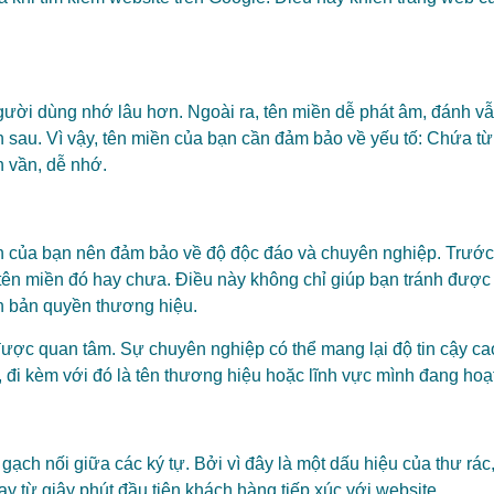
gười dùng nhớ lâu hơn. Ngoài ra, tên miền dễ phát âm, đánh vẫ
n sau. Vì vậy, tên miền của bạn cần đảm bảo về yếu tố: Chứa t
 vần, dễ nhớ.
ền của bạn nên đảm bảo về độ độc đáo và chuyên nghiệp. Trước
tên miền đó hay chưa. Điều này không chỉ giúp bạn tránh được 
ến bản quyền thương hiệu.
ược quan tâm. Sự chuyên nghiệp có thể mang lại độ tin cậy ca
n, đi kèm với đó là tên thương hiệu hoặc lĩnh vực mình đang ho
gạch nối giữa các ký tự. Bởi vì đây là một dấu hiệu của thư rá
y từ giây phút đầu tiên khách hàng tiếp xúc với website.