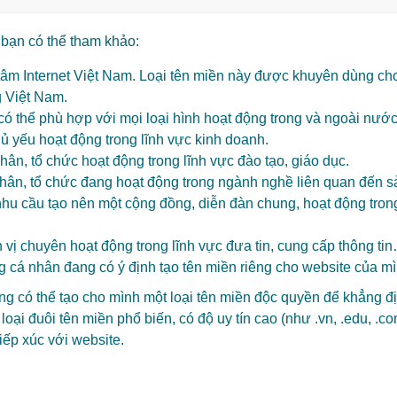
 bạn có thể tham khảo:
m Internet Việt Nam. Loại tên miền này được khuyên dùng cho 
g Việt Nam.
có thể phù hợp với mọi loại hình hoạt động trong và ngoài nướ
ủ yếu hoạt động trong lĩnh vực kinh doanh.
hân, tổ chức hoạt động trong lĩnh vực đào tạo, giáo dục.
ân, tổ chức đang hoạt động trong ngành nghề liên quan đến sả
hu cầu tạo nên một cộng đồng, diễn đàn chung, hoạt động trong 
ị chuyên hoạt động trong lĩnh vực đưa tin, cung cấp thông ti
cá nhân đang có ý định tạo tên miền riêng cho website của mình
ng có thể tạo cho mình một loại tên miền độc quyền để khẳng 
oại đuôi tên miền phổ biến, có độ uy tín cao (như .vn, .edu, .c
iếp xúc với website.