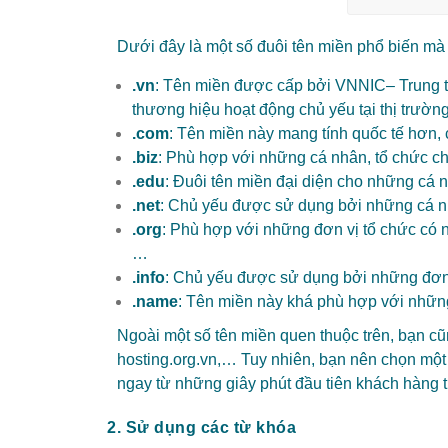
Dưới đây là một số đuôi tên miền phổ biến mà
.vn
: Tên miền được cấp bởi VNNIC– Trung tâ
thương hiệu hoạt động chủ yếu tại thị trườn
.com
: Tên miền này mang tính quốc tế hơn, 
.biz
: Phù hợp với những cá nhân, tổ chức ch
.edu
: Đuôi tên miền đại diện cho những cá n
.net
: Chủ yếu được sử dụng bởi những cá nh
.org
: Phù hợp với những đơn vị tổ chức có n
…
.info
: Chủ yếu được sử dụng bởi những đơn v
.name
: Tên miền này khá phù hợp với những 
Ngoài một số tên miền quen thuộc trên, bạn cũ
hosting.org.vn,… Tuy nhiên, bạn nên chọn một l
ngay từ những giây phút đầu tiên khách hàng t
2. Sử dụng các từ khóa