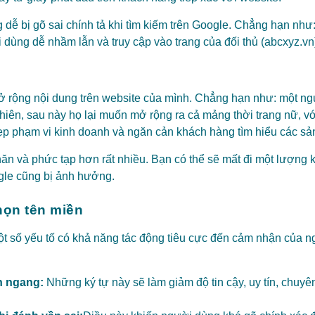
ễ bị gõ sai chính tả khi tìm kiếm trên Google. Chẳng hạn như: 
i dùng dễ nhầm lẫn và truy cập vào trang của đối thủ (abcxyz.vn)
ở rộng nội dung trên website của mình. Chẳng hạn như: một ng
hiên, sau này họ lại muốn mở rộng ra cả mảng thời trang nữ, v
ẹp phạm vi kinh doanh và ngăn cản khách hàng tìm hiểu các s
hăn và phức tạp hơn rất nhiều. Bạn có thể sẽ mất đi một lượng 
ogle cũng bị ảnh hưởng.
họn tên miền
một số yếu tố có khả năng tác động tiêu cực đến cảm nhận của 
h ngang:
Những ký tự này sẽ làm giảm độ tin cậy, uy tín, chuy