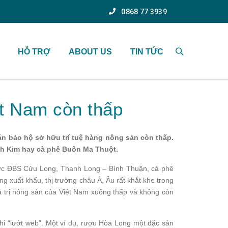
0868 77 3939
HỖ TRỢ
ABOUT US
TIN TỨC
ệt Nam còn thấp
oán bảo hộ sở hữu trí tuệ hàng nông sản còn thấp.
nh Kim hay cà phê Buôn Ma Thuột.
u vực ĐBS Cửu Long, Thanh Long – Bình Thuận, cà phê
g xuất khẩu, thị trường châu Á, Âu rất khắt khe trong
iá trị nông sản của Việt Nam xuống thấp và không còn
khi “lướt web”. Một ví dụ, rượu Hòa Long một đặc sản