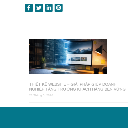
THIẾT KẾ WEBSITE – GIẢI PHÁP GIÚP DOANH
NGHIỆP TĂNG TRƯỞNG KHÁCH HÀNG BỀN VỮNG
23 Tháng 5, 2026