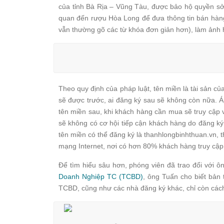
của tỉnh Bà Rịa – Vũng Tàu, được bảo hộ quyền sở 
quan đến rượu Hòa Long để đưa thông tin bán hà
vẫn thường gõ các từ khóa đơn giản hơn), làm ảnh
Theo quy định của pháp luật, tên miền là tài sản của
sẽ được trước, ai đăng ký sau sẽ không còn nữa. 
tên miền sau, khi khách hàng cần mua sẽ truy cập 
sẽ không có cơ hội tiếp cận khách hàng do đăng ký 
tên miền có thể đăng ký là thanhlongbinhthuan.vn,
mạng Internet, nơi có hơn 80% khách hàng truy cập
Để tìm hiểu sâu hơn, phóng viên đã trao đổi với
Doanh Nghiệp TC (TCBD)
, ông Tuấn cho biết bản 
TCBD, cũng như các nhà đăng ký khác, chỉ còn cách