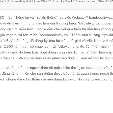
miền .VN” là hoạt động định kỳ của VNNIC và các nhà đăng ký tên miền .vn. Ảnh: Giám đốc
E
NIC – Bộ Thông tin và Truyền thông), vụ việc Website // bambooairway
t ví dụ điển hình cho việc làm giả thương hiệu. Website // bambooa
ông cụ tìm kiếm trên Google đều cho kết quả hiển thị đầu tiên không 
giả mạo dưới tên miền “bambooairway.vn”. Thêm một trường hợp nữa
 “eBay” nổi tiếng đã đăng ký bảo hộ trên thế giới và Việt Nam với m
rên 2.500 tên miền có chứa cụm từ “eBay”, trong đó đó 7 tên miền “
uất này mà khi triển khai hoạt động cung cấp dịch vụ tại Việt Nam g
 toàn cầu. Và vụ việc này eBay phải theo đuổi vụ kiện để “đòi lại tên m
a lại tên miền từ người khác sẽ mất nhiều thời gian đàm phán và số
c đăng ký tên miền cho sản phẩm được bảo hộ rất quan trọng, ngoài th
nh chóng đăng ký, thậm chí nên đăng ký trước khi có ý tưởng bảo hộ 