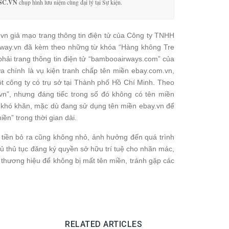
SC.VN
chụp hình lưu niệm cùng đại lý tại Sự kiện.
.vn giả mạo trang thông tin điện tử của Công ty TNHH
irway.vn đã kèm theo những từ khóa “Hàng không Tre
phải trang thông tin điện tử “bambooairways.com” của
 chính là vụ kiện tranh chấp tên miền ebay.com.vn,
ột công ty có trụ sở tại Thành phố Hồ Chí Minh. Theo
.vn”, nhưng đáng tiếc trong số đó không có tên miền
ặp khó khăn, mặc dù đang sử dụng tên miền ebay.vn để
iền” trong thời gian dài.
 tiền bỏ ra cũng không nhỏ, ảnh hưởng đến quá trình
ủ thủ tục đăng ký quyền sở hữu trí tuệ cho nhãn mác,
thương hiệu để không bị mất tên miền, tránh gặp các
RELATED ARTICLES