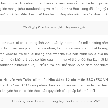
hữu trí tuệ. Tuy nhiên nhãn hiệu của rượu này vẫn có thể làm giả nế
ng lên mạng (như ruouhoalong.vn, mặc dù rượu Hòa Long đã đăng ký
 hưởng rất lớn đến doanh số bán hàng cũng như niềm tin của khách hà
Cần đăng ký tên miền cho sản phẩm càng sớm càng tốt
 cơ quan, tổ chức, trong lĩnh vực quản lý Internet, tên miền không nằm
Áp dụng vào sản phẩm, nếu cá nhân, tổ chức có sản phẩm chất lượng,
vào website, vô tình lại không phải website của bên mình mà là của m
tên miền không thuộc sở hữu của mình, và vì thế bị đối thủ lấy mất k
 thanhlong.binhthuan.vn,… Nếu được chủ thể đăng ký sẽ đảm bảo thươn
.
 ông Nguyễn Anh Tuấn, giám đốc
Nhà đăng ký tên miền
ESC
(ESC.VN
thân ESC và TCBD cũng nhận được rất nhiều yêu cầu lấy lại các tên 
 khuyên họ thực hiện theo các quy định của pháp luật mà thôi.