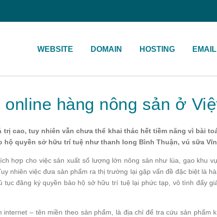
WEBSITE
DOMAIN
HOSTING
EMAIL
ệ online hàng nông sản ở Vi
trị cao, tuy nhiên vẫn chưa thể khai thác hết tiềm năng vì bài t
 hộ quyền sở hữu trí tuệ như thanh long Bình Thuận, vú sữa Vĩ
 thích hợp cho việc sản xuất số lượng lớn nông sản như lúa, gạo kh
 nhiên việc đưa sản phẩm ra thị trường lại gặp vấn đề đặc biệt là hàn
 tục đăng ký quyền bảo hộ sở hữu trí tuệ lại phức tạp, vô tình đẩy g
 internet – tên miền theo sản phẩm, là địa chỉ để tra cứu sản phẩm 