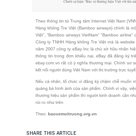
Chuỗi sự kiện “Bảo vệ thương hiệu Việt với tên 
Theo thông tin từ Trung tâm Internet Việt Nam (VN
Hàng không Tre Việt (Bamboo airways) chính là mộ
Việt”, “Bamboo airways VietNam” “Bamboo airline” c
Công ty TNHH Hàng không Tre Việt mà là website 
năm 2007 công ty eBay Inc là chủ sở hữu nhãn hiệu
thông tin trong đơn khiếu nại, eBay đã đăng ký t
ebay.com.vn rất có ý nghĩa thương mại. Chính sơ s
kết nối người dùng Việt Nam với thị trường trực tuyến
Nếu cá nhân, tổ chức vì đăng ký chậm chễ muốn mu
quảng bá hình ảnh của sản phẩm. Chính vì vậy, việ
thương hiệu sản phẩm thì người kinh doanh cần nha
rủi ro như trên.
Theo:
baovemoitruong.org.vn
SHARE THIS ARTICLE