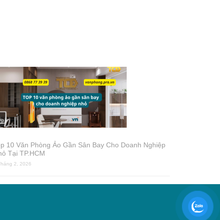
op 10 Văn Phòng Ảo Gần Sân Bay Cho Doanh Nghiệp
hỏ Tại TP.HCM
Tháng 2, 2026